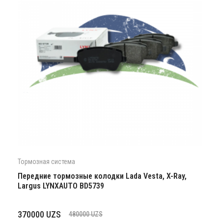
Тормозная система
Передние тормозные колодки Lada Vesta, X-Ray,
Largus LYNXAUTO BD5739
Первоначальная
Текущая
370000
UZS
480000
UZS