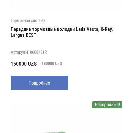
Тормозная система
Передние тормозные колодки Lada Vesta, X-Ray,
Largus BEST
Артикул:410608481R
Первоначальная
Текущая
150000
UZS
180000
UZS
цена
цена:
составляла
150000 UZS.
Подробнее
180000 UZS.
Распродажа!