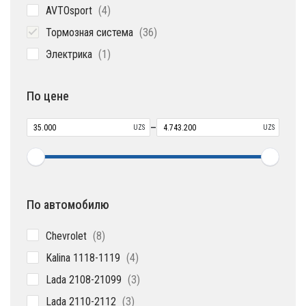
4
AVTOsport
4
товара
36
Тормозная система
36
товаров
1
Электрика
1
товар
По цене
–
UZS
UZS
По автомобилю
8
Chevrolet
8
товаров
4
Kalina 1118-1119
4
товара
3
Lada 2108-21099
3
товара
3
Lada 2110-2112
3