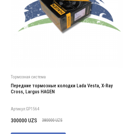
Тормозная система
Передние тормозные колодки Lada Vesta, X-Ray
Cross, Largus HAGEN
Артикул:GP1564
Первоначальная
Текущая
300000
UZS
380000
UZS
цена
цена:
составляла
300000 UZS.