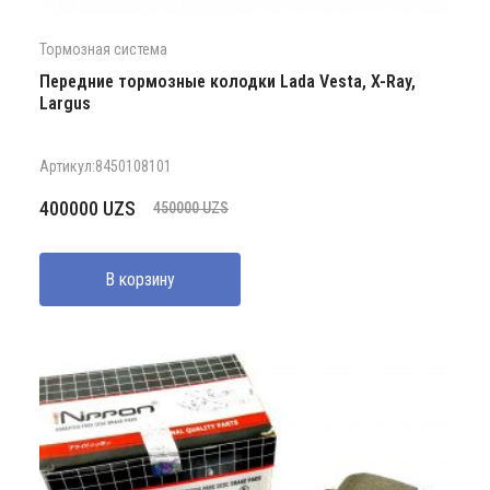
Тормозная система
Передние тормозные колодки Lada Vesta, X-Ray,
Largus
Артикул:8450108101
Первоначальная
Текущая
400000
UZS
450000
UZS
цена
цена:
составляла
400000 UZS.
В корзину
450000 UZS.