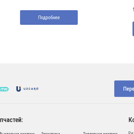
Подробнее
Пере
пчастей:
К
Ре
Выхлопная система
Электрика
Топливная система