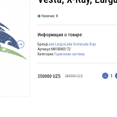
Наличие: 8
Информация о товаре:
Бренд
Lada Largus
Lada Vesta
Lada Xray
Артикул:
HM1BRK0172
Категория:
Тормозная система
Первоначальная
Текущая
250000
UZS
280000
UZS
Количес
цена
цена:
составляла
250000 UZS.
280000 UZS.