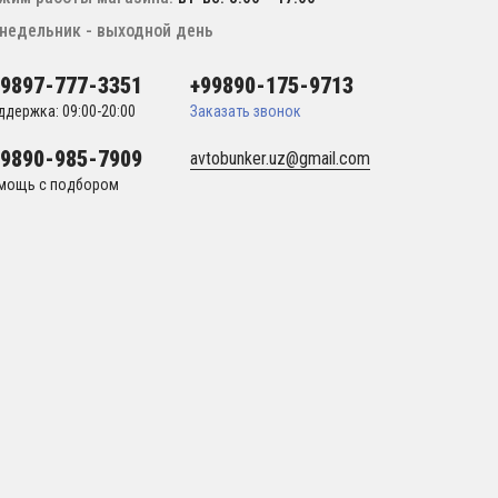
недельник - выходной день
99897-777-3351
+99890-175-9713
ддержка: 09:00-20:00
Заказать звонок
99890-985-7909
avtobunker.uz@gmail.com
мощь с подбором