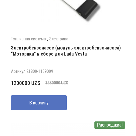
,
Топливная система
Электрика
Электробензонасос (модуль электробензонасоса)
“Моторика” в сборе для Lada Vesta
Артикул:21800-1139009
Первоначальная
Текущая
1200000
UZS
1350000
UZS
цена
цена:
составляла
1200000 UZS.
В корзину
1350000 UZS.
Распродажа!