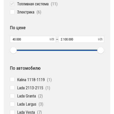
11
Топливная система
11
товаров
6
Электрика
6
товаров
По цене
–
UZS
UZS
По автомобилю
1
Kalina 1118-1119
1
товар
1
Lada 2113-2115
1
товар
2
Lada Granta
2
товара
3
Lada Largus
3
товара
7
Lada Vesta
7