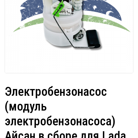
Электробензонасос
(модуль
электробензонасоса)
Айсан в сборе для Lada