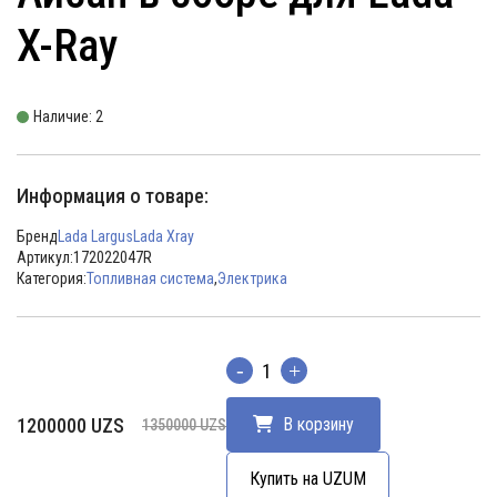
X-Ray
Наличие: 2
Информация о товаре:
Бренд
Lada Largus
Lada Xray
Артикул:
172022047R
Категория:
Топливная система
,
Электрика
Количество
Первоначальная
Текущая
1200000
UZS
В корзину
1350000
UZS
цена
цена:
составляла
1200000 UZS.
Купить на UZUM