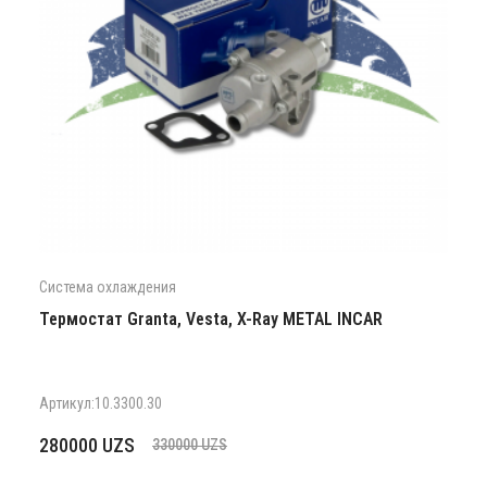
Система охлаждения
Термостат Granta, Vesta, X-Ray METAL INCAR
Артикул:10.3300.30
Первоначальная
Текущая
280000
UZS
330000
UZS
цена
цена: