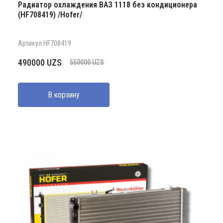
Радиатор охлаждения ВАЗ 1118 без кондиционера
(HF708419) /Hofer/
Артикул:HF708419
Первоначальная
Текущая
490000
UZS
550000
UZS
цена
цена:
составляла
490000 UZS.
В корзину
550000 UZS.