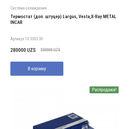
Система охлаждения
Термостат (доп. штуцер) Largus, Vesta,X-Ray METAL
INCAR
Артикул:10.3303.30
Первоначальная
Текущая
280000
UZS
330000
UZS
цена
цена:
составляла
280000 UZS.
В корзину
330000 UZS.
Распродажа!