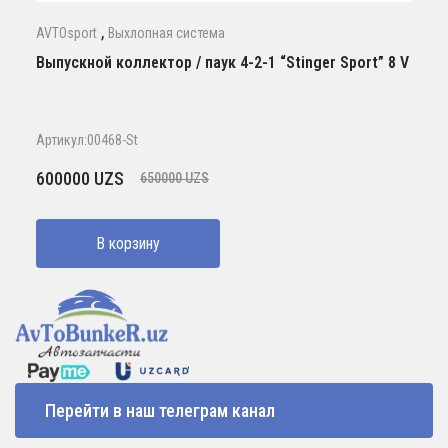
,
AVTOsport
Выхлопная система
Выпускной коллектор / паук 4-2-1 “Stinger Sport” 8 V
Артикул:00468-St
Первоначальная
Текущая
600000
UZS
650000
UZS
цена
цена:
составляла
600000 UZS.
В корзину
650000 UZS.
Перейти в наш телеграм канал