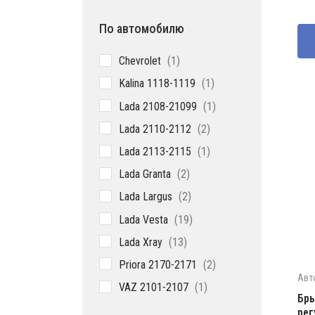
По автомобилю
1
Chevrolet
1
товар
1
Kalina 1118-1119
1
товар
1
Lada 2108-21099
1
товар
2
Lada 2110-2112
2
товара
1
Lada 2113-2115
1
товар
2
Lada Granta
2
товара
2
Lada Largus
2
товара
19
Lada Vesta
19
товаров
13
Lada Xray
13
товаров
2
Priora 2170-2171
2
товара
Авт
1
VAZ 2101-2107
1
Бры
товар
рег