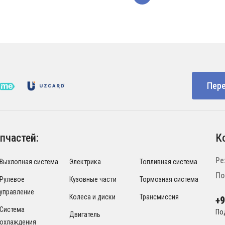
Пере
пчастей:
К
Ре
Выхлопная система
Электрика
Топливная система
По
Рулевое
Кузовные части
Тормозная система
управление
Колеса и диски
Трансмиссия
+
Система
По
Двигатель
охлаждения