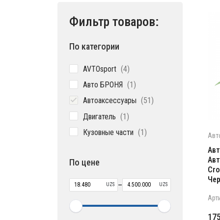
Фильтр товаров:
По категории
4
AVTOsport
4
товара
1
Авто БРОНЯ
1
товар
51
Автоаксессуары
51
товар
1
Двигатель
1
товар
1
Кузовные части
1
Авт
товар
Ав
Авт
По цене
Cro
Чер
–
UZS
UZS
Арти
17