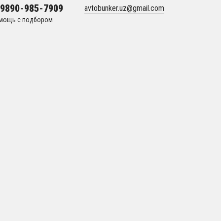
99890-985-7909
avtobunker.uz@gmail.com
мощь с подбором