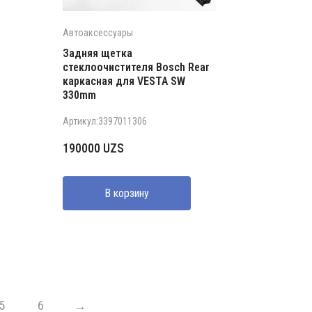
Автоаксессуары
Задняя щетка
стеклоочистителя Bosch Rear
каркасная для VESTA SW
330mm
Артикул:3397011306
190000
UZS
В корзину
5
6
→