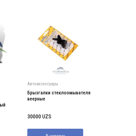
Автоаксессуары
Брызгалки стеклоомывателя
веерные
ный
30000
UZS