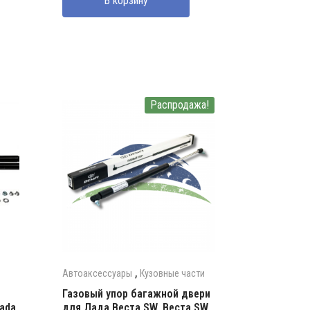
В корзину
Распродажа!
,
Автоаксессуары
Кузовные части
Газовый упор багажной двери
ada
для Лада Веста SW, Веста SW