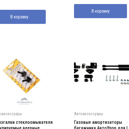
В корзину
В корзину
оаксессуары
Автоаксессуары
згалки стеклоомывателя
Газовые амортизаторы
улируемые веерные
багажника АвтоУпор для L