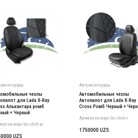
оаксессуары
Автоаксессуары
томобильные чехлы
Автомобильные чехлы
опилот для Lada X-Ray
Автопилот для Lada X-Ray
ss Алькантара ромб
Cross Ромб Черный + Чер
ный + Черный
Артикул:va-xrayc-lxc-chch-r
кул:va-xrayc-lxc-chch-ar
1750000
UZS
50000
UZS