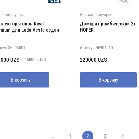
оаксессуары
Автоаксессуары
лекторы окон Rival
Домкрат ромбический 2т
mium для Lada Vesta седан
HOFER
икул:36006001
Артикул:HF901010
рвоначальная
кущая
0000
UZS
220000
UZS
450000
UZS
на
а:
ставляла
000 UZS.
В корзину
В корзину
000 UZS.
←
1
2
3
4