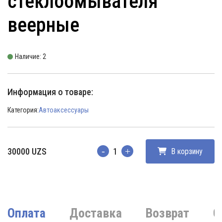
стеклоомывателя
веерные
Наличие: 2
Информация о товаре:
Категория:
Автоаксессуары
30000
UZS
В корзину
Количество
Оплата
Доставка
Возврат
О