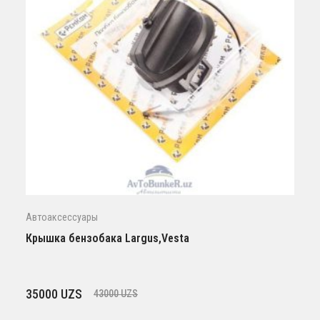
Автоаксессуары
Крышка бензобака Largus,Vesta
Первоначальная
Текущая
35000
UZS
43000
UZS
цена
цена: