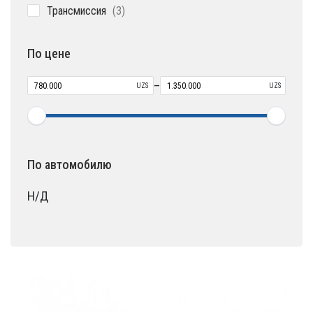
3
Трансмиссия
3
товара
По цене
–
UZS
UZS
По автомобилю
Н/Д