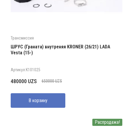
Трансмиссия
ШРУС (Граната) внутреняя KRONER (26/21) LADA
Vesta (15-)
Артикул:K101025
Первоначальная
Текущая
480000
UZS
650000
UZS
цена
цена:
составляла
480000 UZS.
В корзину
650000 UZS.
Распродажа!