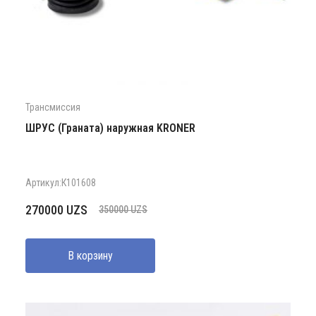
Трансмиссия
ШРУС (Граната) наружная KRONER
Артикул:К101608
Первоначальная
Текущая
270000
UZS
350000
UZS
цена
цена:
составляла
270000 UZS.
В корзину
350000 UZS.