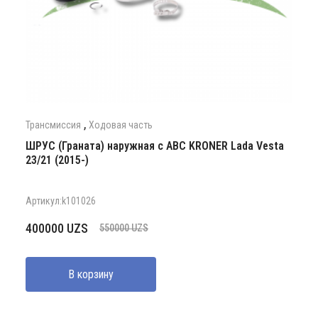
,
Трансмиссия
Ходовая часть
ШРУС (Граната) наружная с АВС KRONER Lada Vesta
23/21 (2015-)
Артикул:k101026
Первоначальная
Текущая
400000
UZS
550000
UZS
цена
цена:
составляла
400000 UZS.
В корзину
550000 UZS.