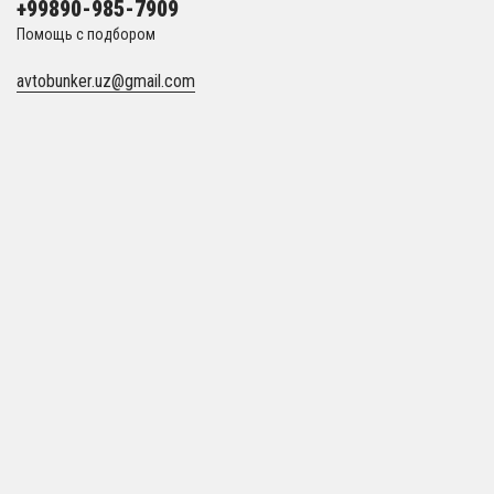
+99890-985-7909
Помощь с подбором
avtobunker.uz@gmail.com