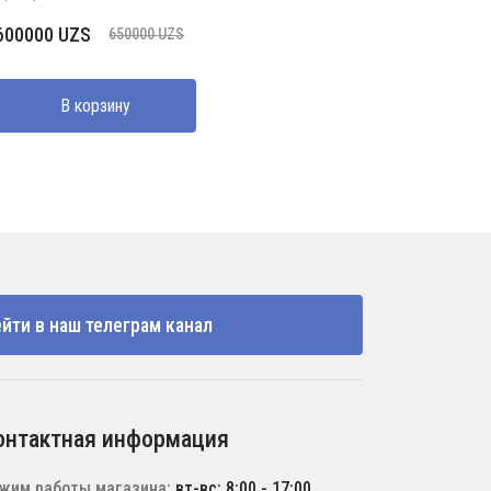
Первоначальная
Текущая
600000
UZS
650000
UZS
цена
цена:
составляла
600000 UZS.
В корзину
650000 UZS.
йти в наш телеграм канал
онтактная информация
жим работы магазина:
вт-вс: 8:00 - 17:00