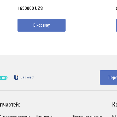
1650000
UZS
В корзину
Пере
пчастей:
К
Ре
Выхлопная система
Электрика
Топливная система