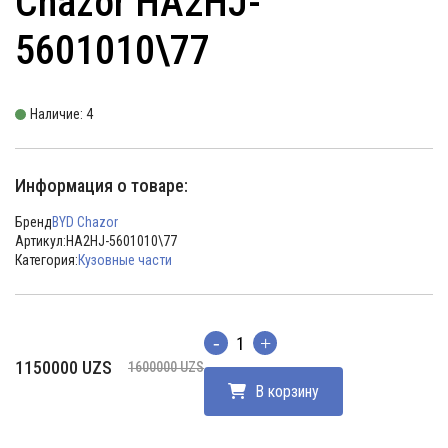
Chazor HA2HJ-
5601010\77
Наличие: 4
Информация о товаре:
Бренд
BYD Chazor
Артикул:
HA2HJ-5601010\77
Категория:
Кузовные части
Количество
Первоначальная
Текущая
1150000
UZS
1600000
UZS
цена
цена:
В корзину
составляла
1150000 UZS.
1600000 UZS.