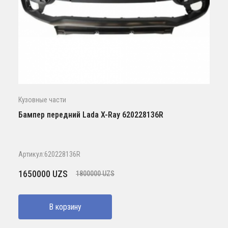
Кузовные части
Бампер передний Lada X-Ray 620228136R
Артикул:620228136R
Первоначальная
Текущая
1650000
UZS
1800000
UZS
цена
цена:
составляла
1650000 UZS.
В корзину
1800000 UZS.