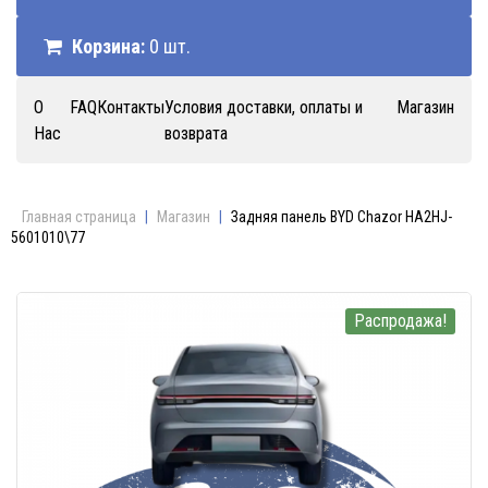
Корзина:
0 шт.
О
FAQ
Контакты
Условия доставки, оплаты и
Магазин
Нас
возврата
Главная страница
|
Магазин
|
Задняя панель BYD Chazor HA2HJ-
5601010\77
Распродажа!