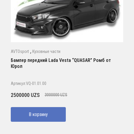
,
AVTOsport
Кузовные части
Бампер передний Lada Vesta “QUASAR” Ромб от
Юрол
Артикул:VQ-01.01.00
Первоначальная
Текущая
2500000
UZS
3000000
UZS
цена
цена:
составляла
2500000 UZS.
В корзину
3000000 UZS.