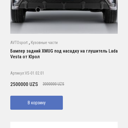
,
AVTOsport
Кузовные части
Бампер задний XMUG под насадку на глушитель Lada
Vesta от Юрол
Артикул:VS-01.02.01
Первоначальная
Текущая
2500000
UZS
3000000
UZS
цена
цена:
составляла
2500000 UZS.
В корзину
3000000 UZS.