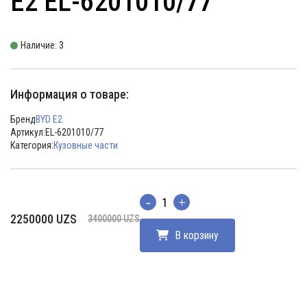
E2 EL-6201010/77
Наличие: 3
Информация о товаре:
Бренд
BYD E2
Артикул:
EL-6201010/77
Категория:
Кузовные части
Количество
Первоначальная
Текущая
2250000
UZS
3400000
UZS
цена
цена:
В корзину
составляла
2250000 UZS.
3400000 UZS.