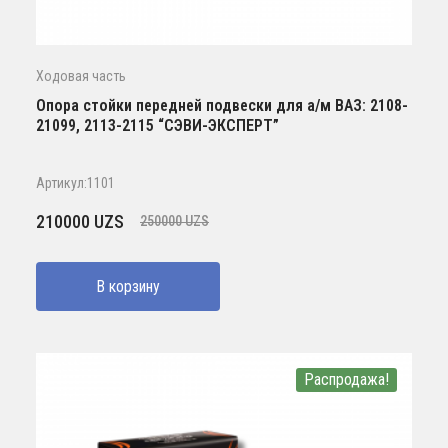
Ходовая часть
Опора стойки передней подвески для а/м ВАЗ: 2108-
21099, 2113-2115 “СЭВИ-ЭКСПЕРТ”
Артикул:1101
Первоначальная
Текущая
210000
UZS
250000
UZS
цена
цена:
составляла
210000 UZS.
В корзину
250000 UZS.
Распродажа!