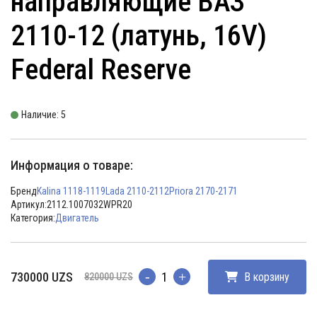
направляющие ВАЗ
2110-12 (латунь, 16V)
Federal Reserve
Наличие: 5
Информация о товаре:
Бренд
Kalina 1118-1119
Lada 2110-2112
Priora 2170-2171
Артикул:
2112.1007032WPR20
Категория:
Двигатель
Первоначальная
Текущая
730000
UZS
В корзину
820000
UZS
Количество
цена
цена:
составляла
730000 UZS.