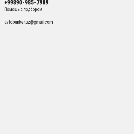
+99890-985-7909
Помощь с подбором
avtobunker.uz@gmail.com