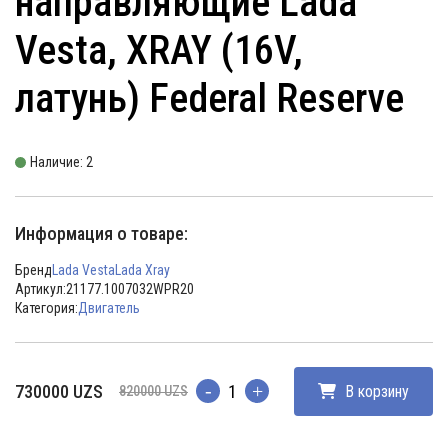
направляющие Lada
Vesta, XRAY (16V,
латунь) Federal Reserve
Наличие: 2
Информация о товаре:
Бренд
Lada Vesta
Lada Xray
Артикул:
21177.1007032WPR20
Категория:
Двигатель
Первоначальная
Текущая
730000
UZS
В корзину
820000
UZS
Количество
цена
цена:
составляла
730000 UZS.