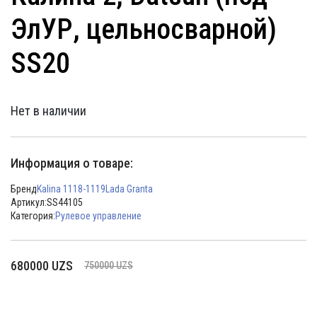
ЭлУР, цельносварной)
SS20
Нет в наличии
Информация о товаре:
Бренд
Kalina 1118-1119
Lada Granta
Артикул:
SS44105
Категория:
Рулевое управление
Первоначальная
Текущая
680000
UZS
750000
UZS
цена
цена:
составляла
680000 UZS.
750000 UZS.