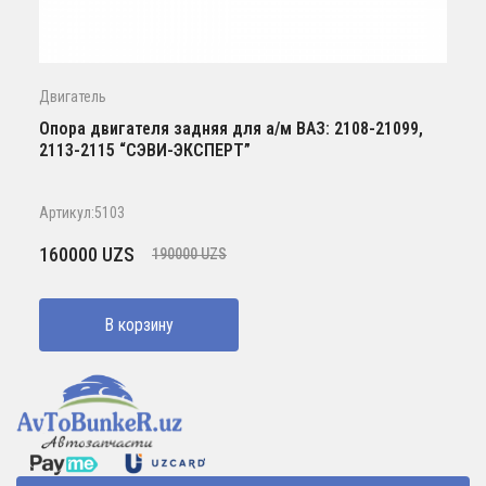
Двигатель
Опора двигателя задняя для а/м ВАЗ: 2108-21099,
2113-2115 “СЭВИ-ЭКСПЕРТ”
Артикул:5103
Первоначальная
Текущая
160000
UZS
190000
UZS
цена
цена:
составляла
160000 UZS.
В корзину
190000 UZS.