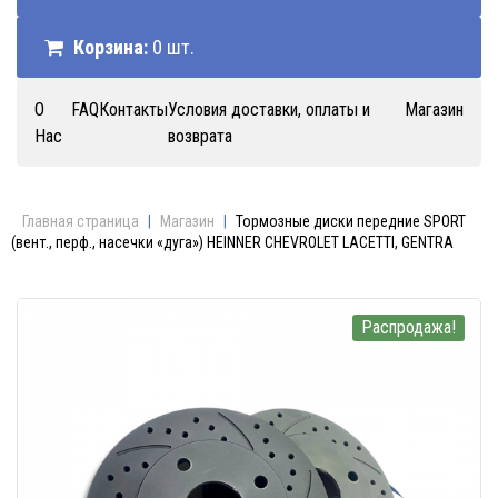
Корзина:
0 шт.
О
FAQ
Контакты
Условия доставки, оплаты и
Магазин
Нас
возврата
Главная страница
|
Магазин
|
Тормозные диски передние SPORT
(вент., перф., насечки «дуга») HEINNER CHEVROLET LACETTI, GENTRA
Распродажа!