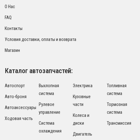
О Нас
FAQ
Контакты
Условия доставки, оплаты и возврата
Магазин
Каталог автозапчастей:
Автоспорт
Выхлопная
Электрика
Топливная
система
система
Авто-броня
Кузовные
Рулевое
части
Тормозная
Автоаксессуары
управление
система
Колеса и
Ходовая часть
Система
диски
Трансмиссия
охлаждения
Двигатель