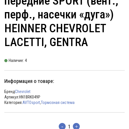
передние SPORT (вент.,
перф., насечки «дуга»)
HEINNER CHEVROLET
LACETTI, GENTRA
Наличие: 4
Информация о товаре:
Бренд
Chevrolet
Артикул:
HN1BRK049P
Категория:
AVTOsport
,
Тормозная система