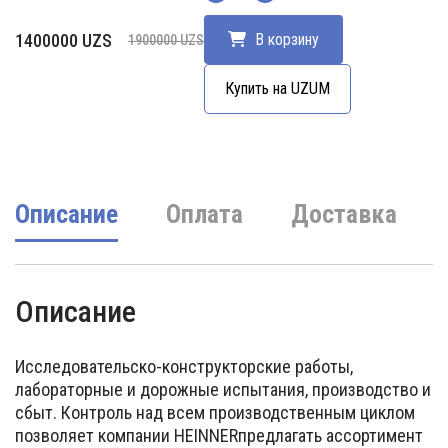
Количество
Первоначальная
Текущая
1400000
UZS
В корзину
1900000
UZS
цена
цена:
составляла
1400000 UZS.
Купить на UZUM
1900000 UZS.
Описание
Оплата
Доставка
Описание
Исследовательско-конструкторские работы,
лабораторные и дорожные испытания, производство и
сбыт. Контроль над всем производственным циклом
позволяет компании HEINNERпредлагать ассортимент