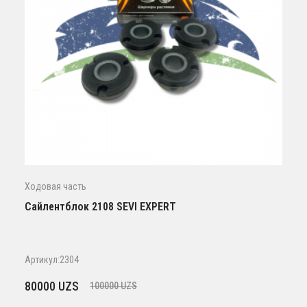
Ходовая часть
Сайлентблок 2108 SEVI EXPERT
Артикул:2304
Первоначальная
Текущая
80000
UZS
100000
UZS
цена
цена: