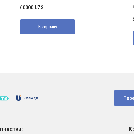
60000
UZS
В корзину
Пере
пчастей:
К