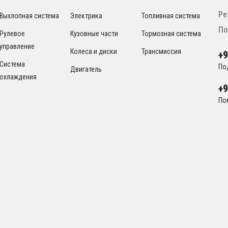
Ре
Выхлопная система
Электрика
Топливная система
По
Рулевое
Кузовные части
Тормозная система
управление
Колеса и диски
Трансмиссия
+
Система
По
Двигатель
охлаждения
+
По