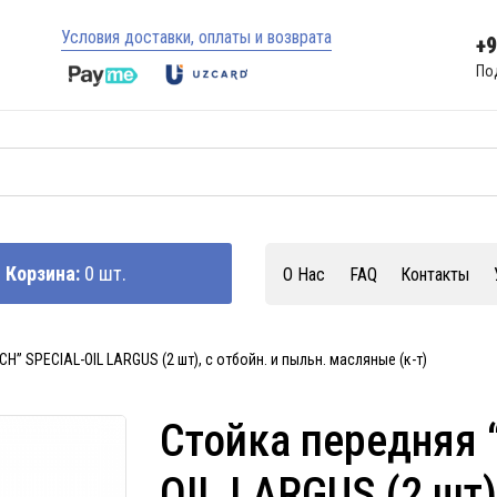
Условия доставки, оплаты и возврата
+
По
Корзина:
0 шт.
О Нас
FAQ
Контакты
H” SPECIAL-OIL LARGUS (2 шт), с отбойн. и пыльн. масляные (к-т)
Стойка передняя 
OIL LARGUS (2 шт)