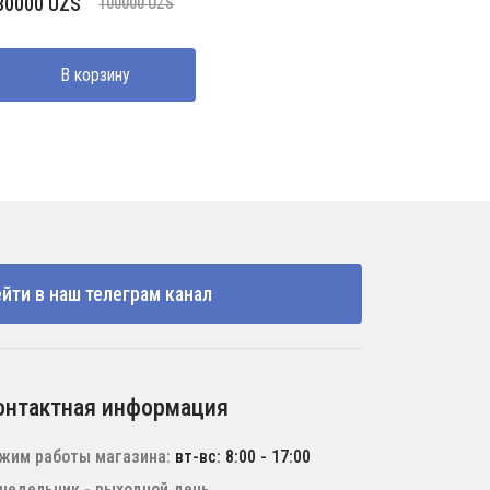
Первоначальная
Текущая
80000
UZS
100000
UZS
цена
цена:
составляла
80000 UZS.
В корзину
100000 UZS.
йти в наш телеграм канал
онтактная информация
жим работы магазина:
вт-вс: 8:00 - 17:00
недельник - выходной день