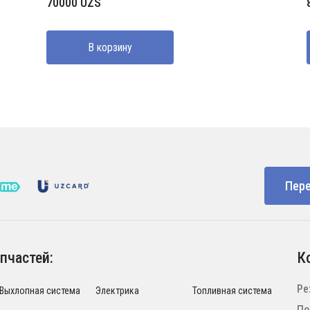
70000
UZS
В корзину
Пере
пчастей:
К
Ре
Выхлопная система
Электрика
Топливная система
По