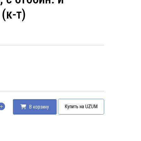
(к-т)
Купить на UZUM
В корзину
тво