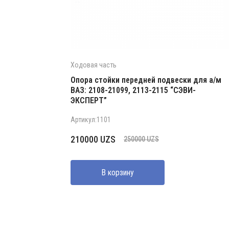
Ходовая часть
Опора стойки передней подвески для а/м
ВАЗ: 2108-21099, 2113-2115 “СЭВИ-
ЭКСПЕРТ”
Артикул:1101
Первоначальная
Текущая
210000
UZS
250000
UZS
цена
цена:
составляла
210000 UZS.
В корзину
250000 UZS.