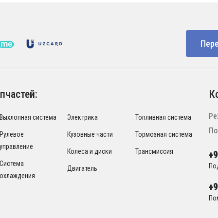
Пере
пчастей:
К
Ре
Выхлопная система
Электрика
Топливная система
По
Рулевое
Кузовные части
Тормозная система
управление
Колеса и диски
Трансмиссия
+
Система
По
Двигатель
охлаждения
+
По