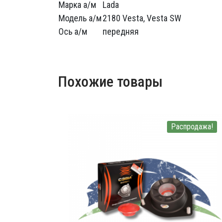
Марка а/м
Lada
Модель а/м
2180 Vesta, Vesta SW
Ось а/м
передняя
Похожие товары
Распродажа!