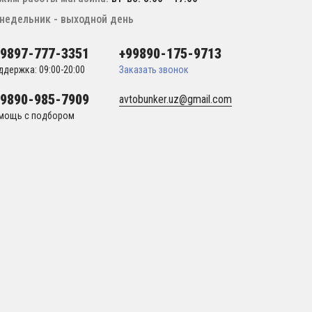
недельник - выходной день
99897-777-3351
+99890-175-9713
ддержка: 09:00-20:00
Заказать звонок
99890-985-7909
avtobunker.uz@gmail.com
мощь с подбором