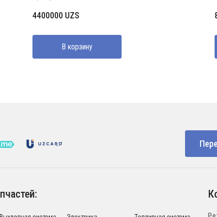
4400000
UZS
В корзину
Пере
пчастей:
К
Ре
Выхлопная система
Электрика
Топливная система