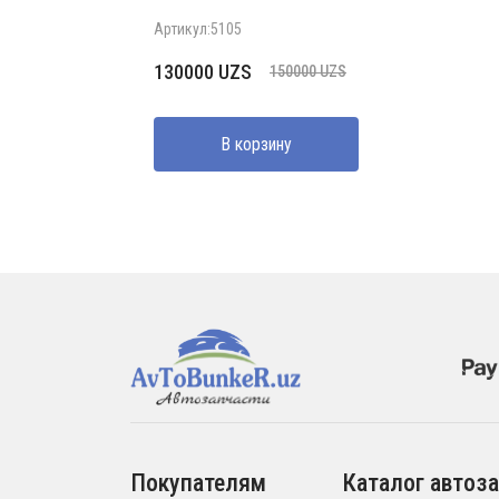
Артикул:5105
Первоначальная
Текущая
130000
UZS
150000
UZS
цена
цена:
составляла
130000 UZS.
В корзину
150000 UZS.
Покупателям
Каталог автоза