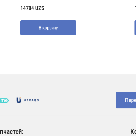
14784
UZS
В корзину
Пере
пчастей:
К