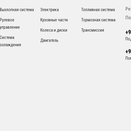
Ре
Выхлопная система
Электрика
Топливная система
По
Рулевое
Кузовные части
Тормозная система
управление
Колеса и диски
Трансмиссия
+
Система
По
Двигатель
охлаждения
+
По