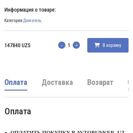
Информация о товаре:
Категория:
Двигатель
147840
UZS
В корзину
Количество
Оплата
Доставка
Возврат
О
(
Оплата
ОПЛАТИТЬ ПОКУПКУ В AVTOBUNKER. UZ