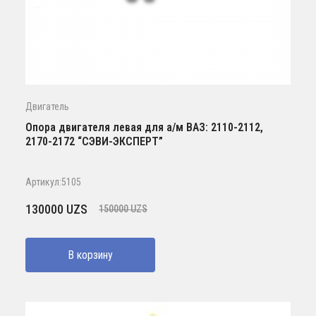
Двигатель
Опора двигателя левая для а/м ВАЗ: 2110-2112,
2170-2172 “СЭВИ-ЭКСПЕРТ”
Артикул:5105
Первоначальная
Текущая
130000
UZS
150000
UZS
цена
цена:
составляла
130000 UZS.
В корзину
150000 UZS.