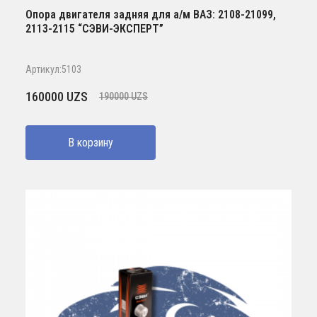
Опора двигателя задняя для а/м ВАЗ: 2108-21099,
2113-2115 “СЭВИ-ЭКСПЕРТ”
Артикул:5103
Первоначальная
Текущая
160000
UZS
190000
UZS
цена
цена:
составляла
160000 UZS.
В корзину
190000 UZS.