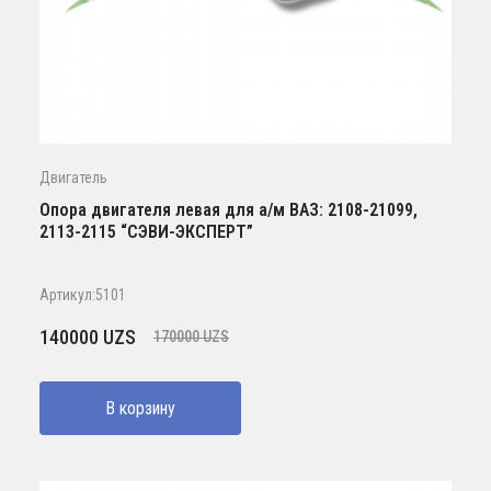
Двигатель
Опора двигателя левая для а/м ВАЗ: 2108-21099,
2113-2115 “СЭВИ-ЭКСПЕРТ”
Артикул:5101
Первоначальная
Текущая
140000
UZS
170000
UZS
цена
цена:
составляла
140000 UZS.
В корзину
170000 UZS.