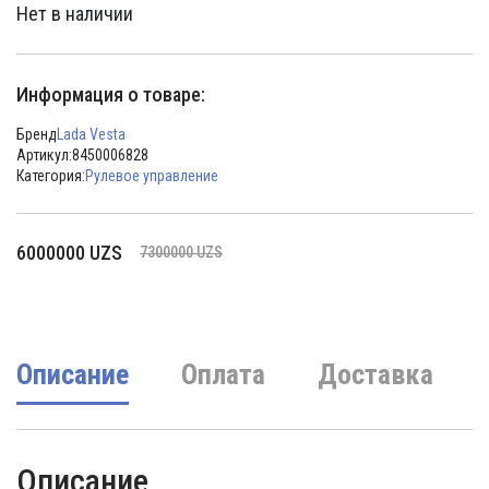
Нет в наличии
Информация о товаре:
Бренд
Lada Vesta
Артикул:
8450006828
Категория:
Рулевое управление
Первоначальная
Текущая
6000000
UZS
7300000
UZS
цена
цена:
составляла
6000000 UZS.
7300000 UZS.
Описание
Оплата
Доставка
Описание