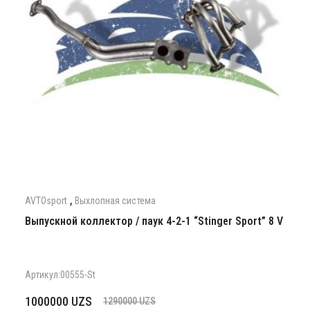
,
AVTOsport
Выхлопная система
Выпускной коллектор / паук 4-2-1 “Stinger Sport” 8 V
Артикул:00555-St
Первоначальная
Текущая
1000000
UZS
1290000
UZS