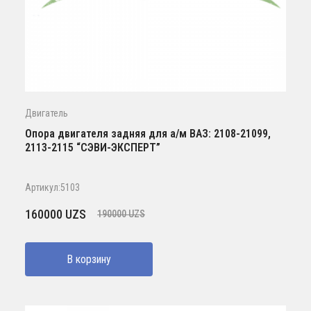
Двигатель
Опора двигателя задняя для а/м ВАЗ: 2108-21099,
2113-2115 “СЭВИ-ЭКСПЕРТ”
Артикул:5103
Первоначальная
Текущая
160000
UZS
190000
UZS
цена
цена:
составляла
160000 UZS.
В корзину
190000 UZS.