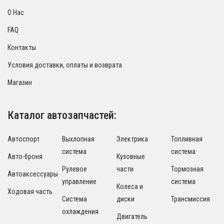
О Нас
FAQ
Контакты
Условия доставки, оплаты и возврата
Магазин
Каталог автозапчастей:
Автоспорт
Выхлопная
Электрика
Топливная
система
система
Авто-броня
Кузовные
Рулевое
части
Тормозная
Автоаксессуары
управление
система
Колеса и
Ходовая часть
Система
диски
Трансмиссия
охлаждения
Двигатель