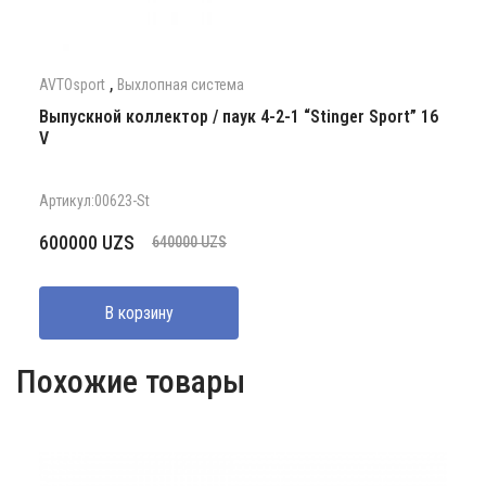
,
AVTOsport
Выхлопная система
Выпускной коллектор / паук 4-2-1 “Stinger Sport” 16
V
Артикул:00623-St
Первоначальная
Текущая
600000
UZS
640000
UZS
цена
цена:
составляла
600000 UZS.
В корзину
640000 UZS.
Похожие товары