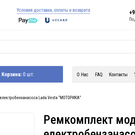
Условия доставки, оплаты и возврата
+
По
Корзина:
0 шт.
О Нас
FAQ
Контакты
електробензанасоса Lada Vesta “МОТОРИКА”
Ремкомплект мод
електробензанасо