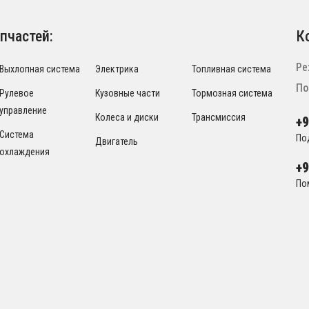
пчастей:
К
Ре
Выхлопная система
Электрика
Топливная система
По
Рулевое
Кузовные части
Тормозная система
управление
Колеса и диски
Трансмиссия
+
Система
По
Двигатель
охлаждения
+
По