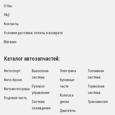
О Нас
FAQ
Контакты
Условия доставки, оплаты и возврата
Магазин
Каталог автозапчастей:
Автоспорт
Выхлопная
Электрика
Топливная
система
система
Авто-броня
Кузовные
Рулевое
части
Тормозная
Автоаксессуары
управление
система
Колеса и
Ходовая часть
Система
диски
Трансмиссия
охлаждения
Двигатель