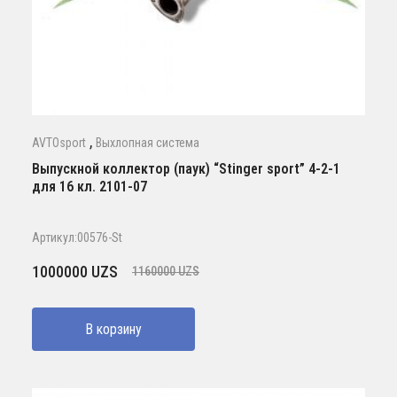
,
AVTOsport
Выхлопная система
Выпускной коллектор (паук) “Stinger sport” 4-2-1
для 16 кл. 2101-07
Артикул:00576-St
Первоначальная
Текущая
1000000
UZS
1160000
UZS
цена
цена:
составляла
1000000 UZS.
В корзину
1160000 UZS.