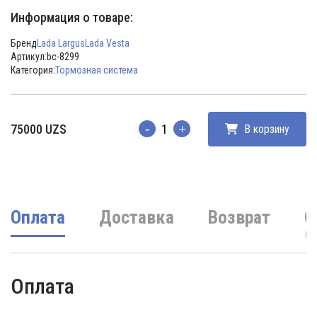
Информация о товаре:
Бренд
Lada Largus
Lada Vesta
Артикул:
bc-8299
Категория:
Тормозная система
75000
UZS
В корзину
Количество
Оплата
Доставка
Возврат
О
(
Оплата