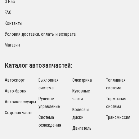
О Нас
FAQ
Контакты
Условия доставки, оплаты и возврата
Магазин
Каталог автозапчастей:
Автоспорт
Выхлопная
Электрика
Топливная
система
система
Авто-броня
Кузовные
Рулевое
части
Тормозная
Автоаксессуары
управление
система
Колеса и
Ходовая часть
Система
диски
Трансмиссия
охлаждения
Двигатель