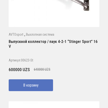
,
AVTOsport
Выхлопная система
Выпускной коллектор / паук 4-2-1 “Stinger Sport” 16
V
Артикул:00623-St
Первоначальная
Текущая
600000
UZS
640000
UZS
цена
цена:
составляла
600000 UZS.
В корзину
640000 UZS.