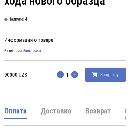
хода нового образца
Наличие: 4
Информация о товаре:
Категория:
Электрика
90000
UZS
В корзину
Количество
Оплата
Доставка
Возврат
О
(