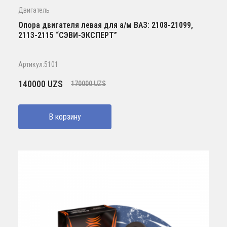
Двигатель
Опора двигателя левая для а/м ВАЗ: 2108-21099,
2113-2115 “СЭВИ-ЭКСПЕРТ”
Артикул:5101
Первоначальная
Текущая
140000
UZS
170000
UZS
цена
цена:
составляла
140000 UZS.
В корзину
170000 UZS.