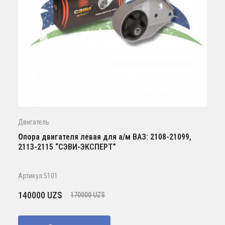
Двигатель
Опора двигателя левая для а/м ВАЗ: 2108-21099,
2113-2115 “СЭВИ-ЭКСПЕРТ”
Артикул:5101
Первоначальная
Текущая
140000
UZS
170000
UZS
цена
цена:
составляла
140000 UZS.