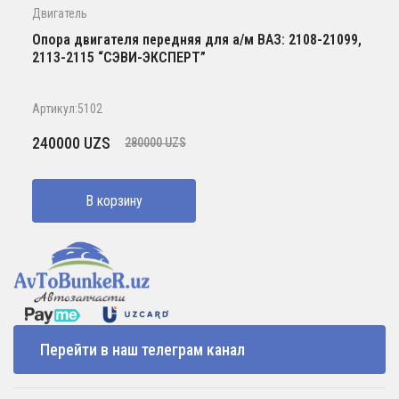
Двигатель
Опора двигателя передняя для а/м ВАЗ: 2108-21099,
2113-2115 “СЭВИ-ЭКСПЕРТ”
Артикул:5102
Первоначальная
Текущая
240000
UZS
280000
UZS
цена
цена:
составляла
240000 UZS.
В корзину
280000 UZS.
Перейти в наш телеграм канал