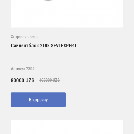
Ходовая часть
Сайлентблок 2108 SEVI EXPERT
Артикул:2304
Первоначальная
Текущая
80000
UZS
100000
UZS
цена
цена:
составляла
80000 UZS.
В корзину
100000 UZS.