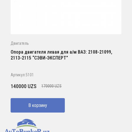
Двигатель
Опора двигателя левая для а/м ВАЗ: 2108-21099,
2113-2115 “СЭВИ-ЭКСПЕРТ”
Артикул:5101
Первоначальная
Текущая
140000
UZS
170000
UZS
цена
цена:
составляла
140000 UZS.
В корзину
170000 UZS.