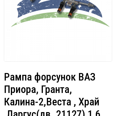
Рампа форсунок ВАЗ
Приора, Гранта,
Калина-2,Веста , Храй
,Ларгус(дв. 21127) 1,6