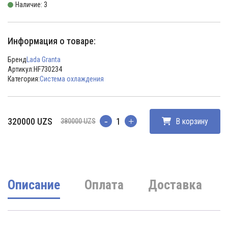
Наличие: 3
Информация о товаре:
Бренд
Lada Granta
Артикул:
HF730234
Категория:
Система охлаждения
Первоначальная
Текущая
320000
UZS
В корзину
380000
UZS
Количество
цена
цена:
составляла
320000 UZS.
380000 UZS.
Описание
Оплата
Доставка