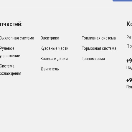
пчастей:
К
Ре
Выхлопная система
Электрика
Топливная система
По
Рулевое
Кузовные части
Тормозная система
управление
Колеса и диски
Трансмиссия
+
Система
По
Двигатель
охлаждения
+
По