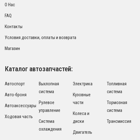
О Нас
FAQ
Контакты
Условия доставки, оплаты и возврата
Магазин
Каталог автозапчастей:
Автоспорт
Выхлопная
Электрика
Топливная
система
система
Авто-броня
Кузовные
Рулевое
части
Тормозная
Автоаксессуары
управление
система
Колеса и
Ходовая часть
Система
диски
Трансмиссия
охлаждения
Двигатель