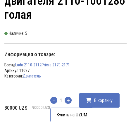
двигателя 2110-1001286
голая
Наличие: 5
Информация о товаре:
Бренд
Lada 2110-2112
Priora 2170-2171
Артикул:
11087
Категория:
Двигатель
В корзину
Количество
Первоначальная
Текущая
80000
UZS
90000
UZS
цена
цена:
Купить на UZUM
составляла
80000 UZS.
90000 UZS.