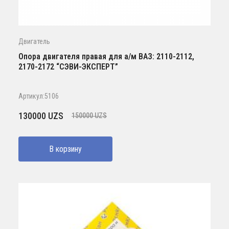
Двигатель
Опора двигателя правая для а/м ВАЗ: 2110-2112,
2170-2172 “СЭВИ-ЭКСПЕРТ”
Артикул:5106
Первоначальная
Текущая
130000
UZS
150000
UZS
цена
цена:
составляла
130000 UZS.
В корзину
150000 UZS.