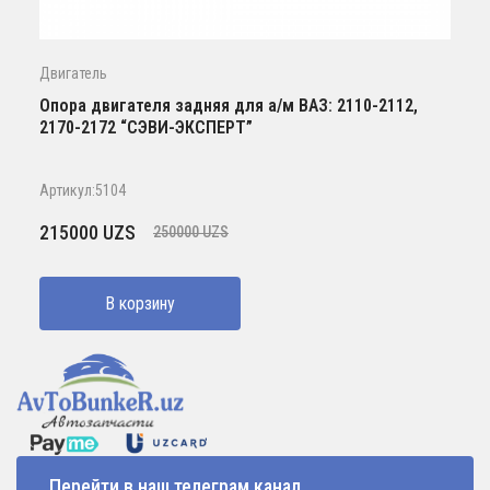
Двигатель
Опора двигателя задняя для а/м ВАЗ: 2110-2112,
2170-2172 “СЭВИ-ЭКСПЕРТ”
Артикул:5104
Первоначальная
Текущая
215000
UZS
250000
UZS
цена
цена:
составляла
215000 UZS.
В корзину
250000 UZS.
Перейти в наш телеграм канал