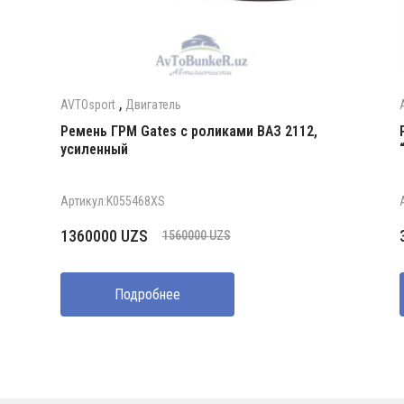
,
AVTOsport
Двигатель
Ремень ГРМ Gates с роликами ВАЗ 2112,
усиленный
Артикул:K055468XS
Первоначальная
Текущая
1360000
UZS
1560000
UZS
цена
цена:
составляла
1360000 UZS.
Подробнее
1560000 UZS.