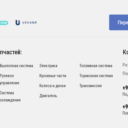
Пере
пчастей:
К
Ре
Выхлопная система
Электрика
Топливная система
По
Рулевое
Кузовные части
Тормозная система
управление
Колеса и диски
Трансмиссия
+
Система
По
Двигатель
охлаждения
+
По