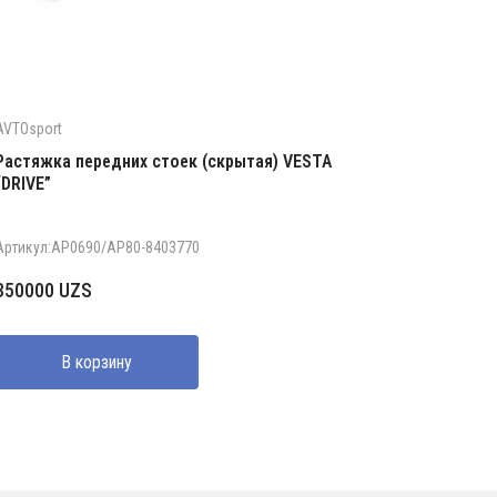
AVTOsport
Растяжка передних стоек (скрытая) VESTA
“DRIVE”
Артикул:АР0690/АР80-8403770
350000
UZS
В корзину