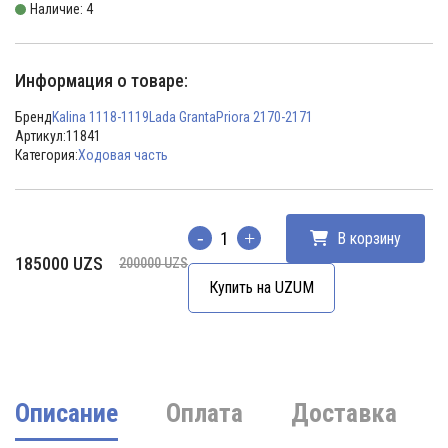
Наличие: 4
Информация о товаре:
Бренд
Kalina 1118-1119
Lada Granta
Priora 2170-2171
Артикул:
11841
Категория:
Ходовая часть
В корзину
Количество
Первоначальная
Текущая
185000
UZS
200000
UZS
цена
цена:
Купить на UZUM
составляла
185000 UZS.
200000 UZS.
Описание
Оплата
Доставка