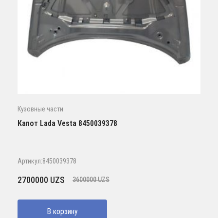
Кузовные части
Капот Lada Vesta 8450039378
Артикул:8450039378
Первоначальная
Текущая
2700000
UZS
3600000
UZS
цена
цена:
составляла
2700000 UZS.
В корзину
3600000 UZS.