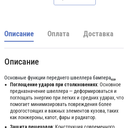
составляла
610000 UZS.
720000 UZS.
Описание
Оплата
Доставка
Описание
Основные функции переднего швеллера бампера
Поглощение ударов при столкновениях
: Основное
предназначение швеллера — деформироваться и
поглощать энергию при легких и средних ударах, что
помогает минимизировать повреждения более
дорогостоящих и важных элементов кузова, таких
как лонжероны, капот, фары и радиатор.
Защита пешеходов
: Конструкция современного