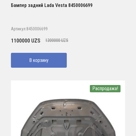
Бампер задний Lada Vesta 8450006699
Артикул:8450006699
Первоначальная
Текущая
1100000
UZS
1300000
UZS
цена
цена:
составляла
1100000 UZS.
В корзину
1300000 UZS.
Распродажа!