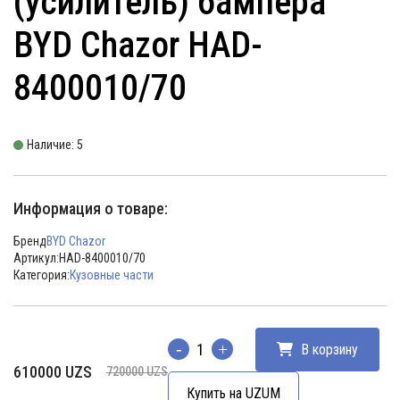
(усилитель) бампера
BYD Chazor HAD-
8400010/70
Наличие: 5
Информация о товаре:
Бренд
BYD Chazor
Артикул:
HAD-8400010/70
Категория:
Кузовные части
В корзину
Количество
Первоначальная
Текущая
610000
UZS
720000
UZS
цена
цена:
Купить на UZUM