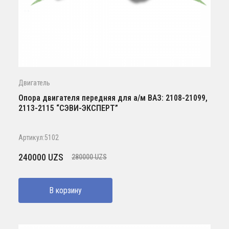
Двигатель
Опора двигателя передняя для а/м ВАЗ: 2108-21099,
2113-2115 “СЭВИ-ЭКСПЕРТ”
Артикул:5102
Первоначальная
Текущая
240000
UZS
280000
UZS
цена
цена:
составляла
240000 UZS.
В корзину
280000 UZS.