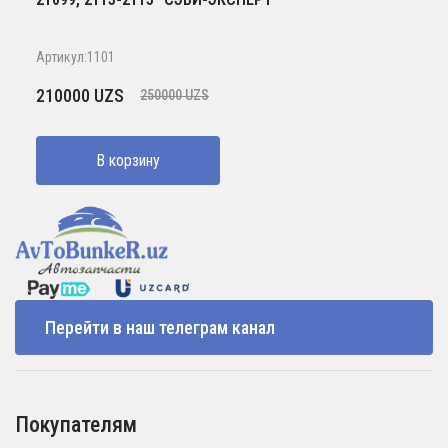
Артикул:1101
Первоначальная
Текущая
210000
UZS
250000
UZS
цена
цена:
составляла
210000 UZS.
В корзину
250000 UZS.
Перейти в наш телеграм канал
Покупателям