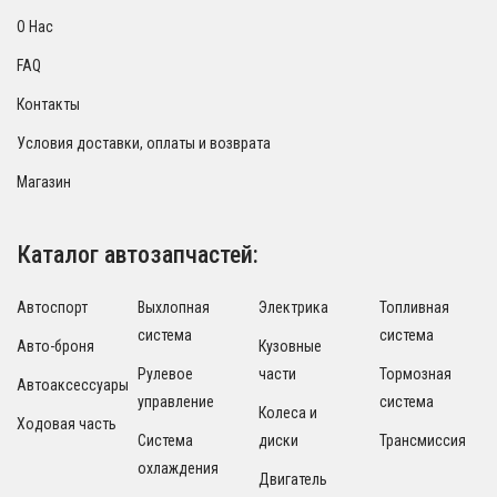
О Нас
FAQ
Контакты
Условия доставки, оплаты и возврата
Магазин
Каталог автозапчастей:
Автоспорт
Выхлопная
Электрика
Топливная
система
система
Авто-броня
Кузовные
Рулевое
части
Тормозная
Автоаксессуары
управление
система
Колеса и
Ходовая часть
Система
диски
Трансмиссия
охлаждения
Двигатель