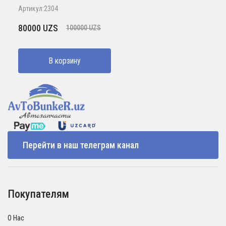
Артикул:2304
Первоначальная
Текущая
80000
UZS
100000
UZS
цена
цена:
составляла
80000 UZS.
В корзину
100000 UZS.
Перейти в наш телеграм канал
Покупателям
О Нас