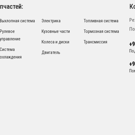
пчастей:
К
Ре
Выхлопная система
Электрика
Топливная система
По
Рулевое
Кузовные части
Тормозная система
управление
Колеса и диски
Трансмиссия
+
Система
По
Двигатель
охлаждения
+
По