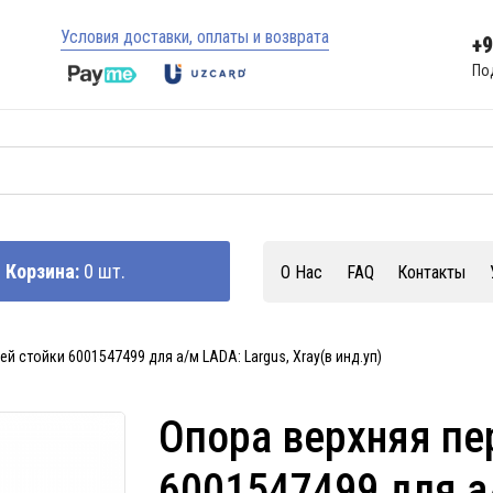
Условия доставки, оплаты и возврата
+
По
Корзина:
0 шт.
О Нас
FAQ
Контакты
й стойки 6001547499 для а/м LADA: Largus, Xray(в инд.уп)
Опора верхняя пе
6001547499 для а