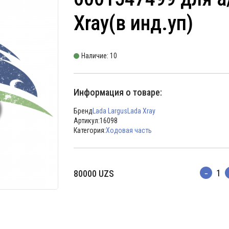
Xray(в инд.уп)
Наличие: 10
Информация о товаре:
Бренд
Lada Largus
Lada Xray
Артикул:
16098
Категория:
Ходовая часть
80000
UZS
Количес