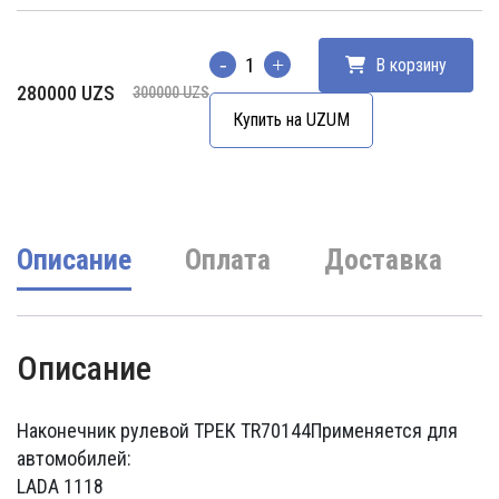
В корзину
Количество
Первоначальная
Текущая
280000
UZS
300000
UZS
цена
цена:
Купить на UZUM
составляла
280000 UZS.
300000 UZS.
Описание
Оплата
Доставка
Описание
Наконечник рулевой ТРЕК TR70144
Применяется для
автомобилей:
LADA 1118