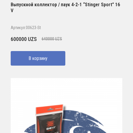
Выпускной коллектор / паук 4-2-1 “Stinger Sport” 16
V
Артикул:00623-St
Первоначальная
Текущая
600000
UZS
640000
UZS
цена
цена:
составляла
600000 UZS.
В корзину
640000 UZS.