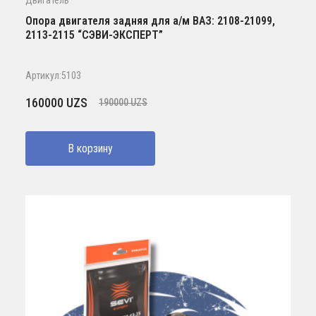
Двигатель
Опора двигателя задняя для а/м ВАЗ: 2108-21099,
2113-2115 “СЭВИ-ЭКСПЕРТ”
Артикул:5103
Первоначальная
Текущая
160000
UZS
190000
UZS
цена
цена:
составляла
160000 UZS.
В корзину
190000 UZS.