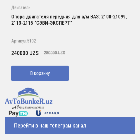
Двигатель
Опора двигателя передняя для а/м ВАЗ: 2108-21099,
2113-2115 “СЭВИ-ЭКСПЕРТ”
Артикул:5102
Первоначальная
Текущая
240000
UZS
280000
UZS
цена
цена:
составляла
240000 UZS.
В корзину
280000 UZS.
Перейти в наш телеграм канал