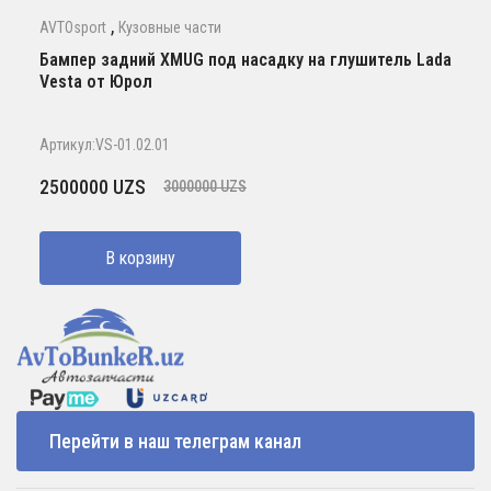
,
AVTOsport
Кузовные части
Бампер задний XMUG под насадку на глушитель Lada
Vesta от Юрол
Артикул:VS-01.02.01
Первоначальная
Текущая
2500000
UZS
3000000
UZS
цена
цена:
составляла
2500000 UZS.
В корзину
3000000 UZS.
Перейти в наш телеграм канал