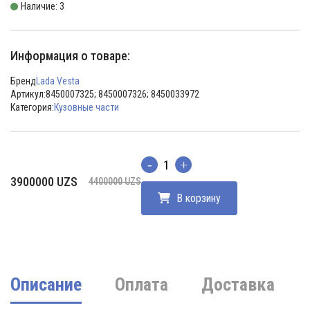
Наличие: 3
Информация о товаре:
Бренд
Lada Vesta
Артикул:
8450007325; 8450007326; 8450033972
Категория:
Кузовные части
Количество
Первоначальная
Текущая
3900000
UZS
4400000
UZS
цена
цена:
В корзину
составляла
3900000 UZS.
4400000 UZS.
Описание
Оплата
Доставка