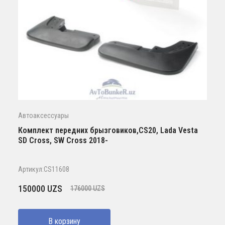
Автоаксессуары
Комплект передних брызговиков,CS20, Lada Vesta
SD Cross, SW Cross 2018-
Артикул:CS11608
Первоначальная
Текущая
150000
UZS
176000
UZS
цена
цена:
составляла
150000 UZS.
В корзину
176000 UZS.